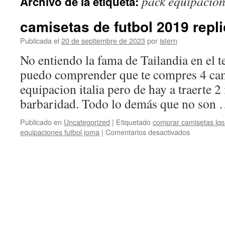
pack equipacion
Archivo de la etiqueta:
contenido
camisetas de futbol 2019 repl
Publicada el
20 de septiembre de 2023
por
istern
No entiendo la fama de Tailandia en el 
puedo comprender que te compres 4 ca
equipacion italia pero de hay a traerte 
barbaridad. Todo lo demás que no son
Publicado en
Uncategorized
|
Etiquetado
comprar camisetas lq
en
equipaciones futbol joma
|
Comentarios desactivados
camisetas
de
futbol
2019
replicas