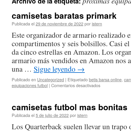
proximas equipa
Archivo de la etiqueta:
contenido
camisetas baratas primark
Publicada el
29 de noviembre de 2022
por
istern
Este organizador de armario realizado e
compartimentos y seis bolsillos. Casi el
da cinco estrellas en Amazon. Los organ
armario más vendidos en Amazon nos a
una …
Sigue leyendo
→
Publicado en
Uncategorized
|
Etiquetado
betis barsa online
,
cam
en
equipaciones futbol
|
Comentarios desactivados
camisetas
baratas
primark
camisetas futbol mas bonitas
Publicada el
5 de julio de 2022
por
istern
Los Quarterback suelen llevar un trapo o