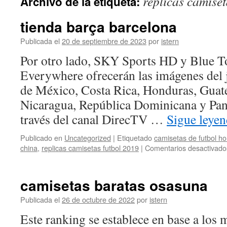
replicas camiset
Archivo de la etiqueta:
contenido
tienda barça barcelona
Publicada el
20 de septiembre de 2023
por
istern
Por otro lado, SKY Sports HD y Blue 
Everywhere ofrecerán las imágenes del j
de México, Costa Rica, Honduras, Guate
Nicaragua, República Dominicana y Pa
través del canal DirecTV …
Sigue leye
Publicado en
Uncategorized
|
Etiquetado
camisetas de futbol h
china
,
replicas camisetas futbol 2019
|
Comentarios desactivado
camisetas baratas osasuna
Publicada el
26 de octubre de 2022
por
istern
Este ranking se establece en base a lo