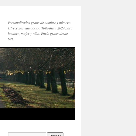
Personalizadas gratis de nombre y número.
Ofrecemos equipación Tottenham 2024 para
hombre, mujer y niño. Envío gratis desde
69€.