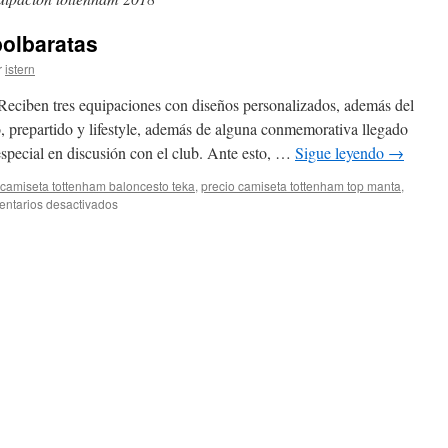
olbaratas
r
istern
Reciben tres equipaciones con diseños personalizados, además del
, prepartido y lifestyle, además de alguna conmemorativa llegado
especial en discusión con el club. Ante esto, …
Sigue leyendo
→
camiseta tottenham baloncesto teka
,
precio camiseta tottenham top manta
,
en
ntarios desactivados
comprarcamisetasfutbolbaratas