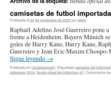
tienda oficial d
Archivo de la etiqueta:
contenido
camisetas de futbol importada
Publicada el
24 de noviembre de 2023
por
istern
Raphaël Adelino José Guerreiro pone a
frente a Heidenheim. Bayern Múnich se
goles de Harry Kane, Harry Kane, Raph
Guerreiro y Jean Eric Maxim Choupo-
Sigue leyendo
→
Publicado en
Uncategorized
|
Etiquetado
camiseta del tottenha
tottenham 2018
,
tienda oficial del tottenham df
|
Comentarios de