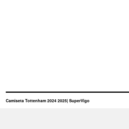
Camiseta Tottenham 2024 2025| SuperVigo