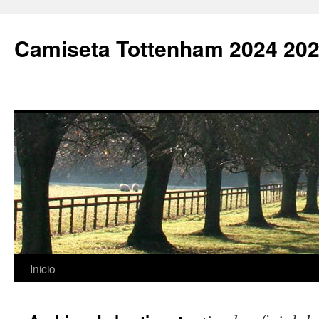
Camiseta Tottenham 2024 202
Saltar
Inicio
al