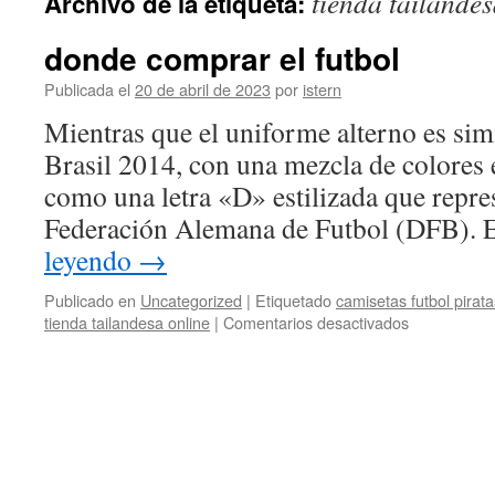
tienda tailandes
Archivo de la etiqueta:
contenido
donde comprar el futbol
Publicada el
20 de abril de 2023
por
istern
Mientras que el uniforme alterno es simi
Brasil 2014, con una mezcla de colores e
como una letra «D» estilizada que repres
Federación Alemana de Futbol (DFB). 
leyendo
→
Publicado en
Uncategorized
|
Etiquetado
camisetas futbol pirata
en
tienda tailandesa online
|
Comentarios desactivados
donde
comprar
el
futbol