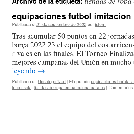
tiendas de ropa
Archivo de la etiqueta:
contenido
equipaciones futbol imitacion
Publicada el
21 de septiembre de 2022
por
istern
Tras acumular 50 puntos en 22 jornadas
barça 2022 23 el equipo del costarricens
rivales en las finales. El Torneo Finaliz
mejores campañas del Unión en mucho
leyendo
→
Publicado en
Uncategorized
|
Etiquetado
equipaciones baratas d
futbol sala
,
tiendas de ropa en barcelona baratas
|
Comentarios 