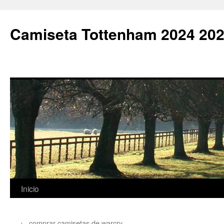
Camiseta Tottenham 2024 202
Saltar
Inicio
al
←
comprar camisetas de warcry