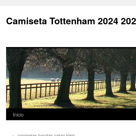
Camiseta Tottenham 2024 202
Saltar
Inicio
al
←
camisetas baratas calvin klein