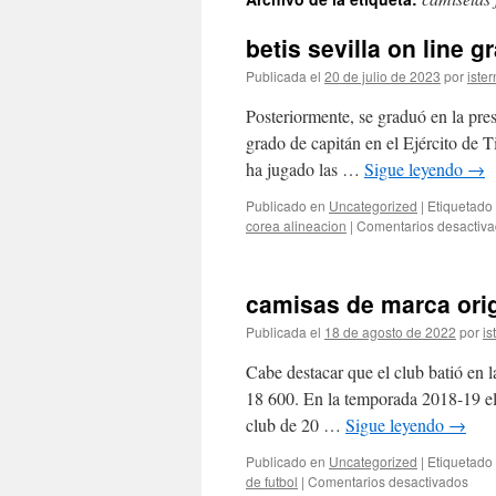
contenido
betis sevilla on line gr
Publicada el
20 de julio de 2023
por
ister
Posteriormente, se graduó en la pres
grado de capitán en el Ejército de T
ha jugado las …
Sigue leyendo
→
Publicado en
Uncategorized
|
Etiquetado
corea alineacion
|
Comentarios desactiv
camisas de marca ori
Publicada el
18 de agosto de 2022
por
is
Cabe destacar que el club batió en
18 600. En la temporada 2018-19 el c
club de 20 …
Sigue leyendo
→
Publicado en
Uncategorized
|
Etiquetado
en
de futbol
|
Comentarios desactivados