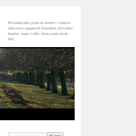
Personalizadas gratis de nombre y número.
Ofrecemos equipación Tottenham 2024 para
hombre, mujer y niño. Envío gratis desde
69€.