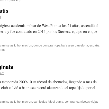
atis
n
tigiosa academia militar de West Point a los 21 años, ascendió al
ierra y fue contratado en 2014 por los Steelers, equipo en el que
camisetas futbol macron
,
donde comprar ropa barata en barcelona
,
españa
en
ados
betis
sevilla
on
ginais
line
gratis
tern
 la temporada 2009-10 su récord de abonados, llegando a más de
lub volvió a batir este récord alcanzando el tope fijado por el
camisetas futbol macron
,
camisetas futbol puma
,
comprar camisetas viejas