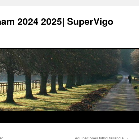
ham 2024 2025| SuperVigo
so
equipaciones futbol tailandia
→