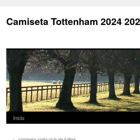
Camiseta Tottenham 2024 202
Saltar
Inicio
al
←
camiseta cadiz club de futbol