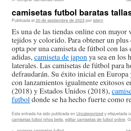
contenido
camisetas futbol baratas tall
Publicada el
20 de septiembre de 2023
por
istern
Es una de las tiendas online con mayor 
tejidos y colorido. Para obtener un plus 
opta por una camiseta de fútbol con las 
adidas,
camiseta de japon
ya sea en los 
laterales. Las camisetas de fútbol para 
defraudarán. Su éxito inicial en Europa
con lanzamientos igualmente exitosos en
(2018) y Estados Unidos (2018),
camise
futbol
donde se ha hecho fuerte como ref
Esta entrada ha sido publicada en
Uncategorized
y etiquetada
camisetas futbol niños betis
,
editar camisetas de futbol online
. 
←
comprar camisetas futbol
ca