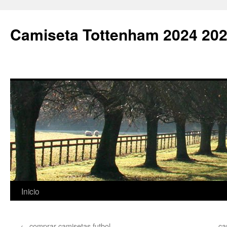
Camiseta Tottenham 2024 202
Saltar
Inicio
al
←
comprar camisetas futbol
ca