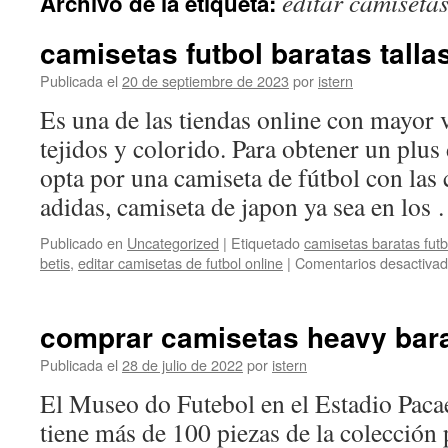
editar camisetas
Archivo de la etiqueta:
contenido
camisetas futbol baratas tall
Publicada el
20 de septiembre de 2023
por
istern
Es una de las tiendas online con mayor 
tejidos y colorido. Para obtener un plus 
opta por una camiseta de fútbol con las 
adidas, camiseta de japon ya sea en lo
Publicado en
Uncategorized
|
Etiquetado
camisetas baratas futb
betis
,
editar camisetas de futbol online
|
Comentarios desactiva
comprar camisetas heavy bar
Publicada el
28 de julio de 2022
por
istern
El Museo do Futebol en el Estadio Pac
tiene más de 100 piezas de la colección 