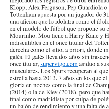
mejorado los registros de otros entren
Klopp, Alex Ferguson, Pep Guardiola o
Tottenham apuesta por un jugador de 31
una afición que lo idolatra como el ídol
en el modelo de fútbol que propone su e
Mourinho. Mou tiene a Harry Kane y
indiscutibles en el once titular del Tot
derecha como el sitio, a priori, donde má
galés. El galés lleva dos años sin trasce
once titular,
supervigo.com
asiduo a su
musculares. Los Spurs recuperan al que
estrella hasta 2013. 7 años en los que el
gloria en noches como la final de Cham
(2014) o la de Kiev (2018), pero que h
final como madridista por culpa de polé
un bajón de rendimiento y una falta de 