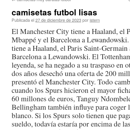
contenido
camisetas futbol lisas
Publicada el
27 de diciembre de 2023
por
istern
El Manchester City tiene a Haaland, el 
Mbappé y el Barcelona a Lewandowski.
tiene a Haaland, el Paris Saint-Germain
Barcelona a Lewandowski. El Tottenham
leyenda, se ha negado a su traspaso en o
dos años desechó una oferta de 200 mil
presentó el Manchester City. Todo camb
cuando los Spurs hicieron el mayor ficha
60 millones de euros, Tanguy Ndombele.
Bellingham también influye para coger l
blanco. Si los Spurs solo tienen que paga
sueldo, todavía estaría por encima de las