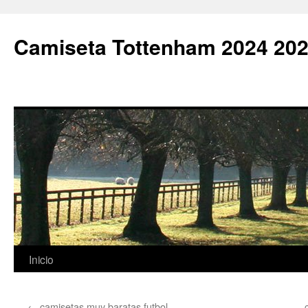
Camiseta Tottenham 2024 202
Saltar
Inicio
al
←
camisetas muy baratas futbol