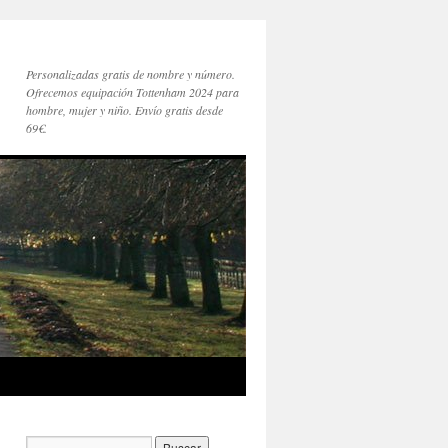
Personalizadas gratis de nombre y número.
Ofrecemos equipación Tottenham 2024 para
hombre, mujer y niño. Envío gratis desde
69€.