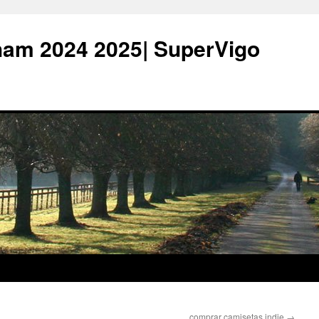
ham 2024 2025| SuperVigo
comprar camisetas indie
→