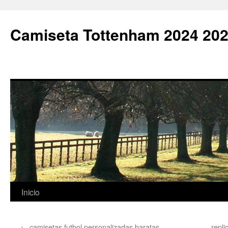
Camiseta Tottenham 2024 202
Saltar
Inicio
al
←
camisetas futbol personalizadas baratas
repli