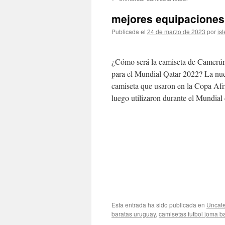
contenido
mejores equipaciones 
Publicada el
24 de marzo de 2023
por
ist
¿Cómo será la camiseta de Camerún
para el Mundial Qatar 2022? La nuev
camiseta que usaron en la Copa Af
luego utilizaron durante el Mundial
Esta entrada ha sido publicada en
Uncate
baratas uruguay
,
camisetas futbol joma b