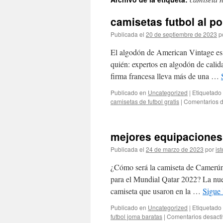
contenido
camisetas futbol al p
Publicada el
20 de septiembre de 2023
p
El algodón de American Vintage es 
quién: expertos en algodón de calida
firma francesa lleva más de una …
Publicado en
Uncategorized
|
Etiquetado
camisetas de futbol gratis
|
Comentarios d
mejores equipaciones 
Publicada el
24 de marzo de 2023
por
ist
¿Cómo será la camiseta de Camerún
para el Mundial Qatar 2022? La nuev
camiseta que usaron en la …
Sigue
Publicado en
Uncategorized
|
Etiquetado
futbol joma baratas
|
Comentarios desact