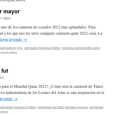
or mayor
or
istern
uno de los camiseta de ecuador 2022 más aplaudidos. Para
d a los que nos les sirve cualquier camiseta qatar 2022 cosa. La
Sigue leyendo
→
camiseta krl mrx
,
camiseta nicaragua futbol
,
numeros vectorizados para
en
esactivados
camisetas
futbol
al
fut
por
mayor
ern
 para el Mundial Qatar 2022? ¿Cómo será la camiseta de Túnez
a indumentaria de los Leones del Atlas es una inspiración en la
 leyendo
→
camiseta nicaragua futbol
,
camisetas de futbol baratas uruguay
,
camisetas
en
ivados