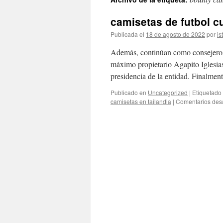
contenido
camisetas de futbol cu
Publicada el
18 de agosto de 2022
por
is
Además, continúan como consejeros
máximo propietario Agapito Iglesia
presidencia de la entidad. Finalmen
Publicado en
Uncategorized
|
Etiquetado
camisetas en tailandia
|
Comentarios des