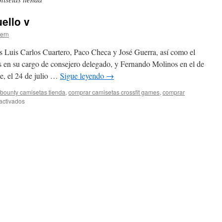
ello v
tern
 Luis Carlos Cuartero, Paco Checa y José Guerra, así como el
s en su cargo de consejero delegado, y Fernando Molinos en el de
te, el 24 de julio …
Sigue leyendo
→
bounty camisetas tienda
,
comprar camisetas crossfit games
,
comprar
en
activados
camisetas
de
futbol
cuello
v