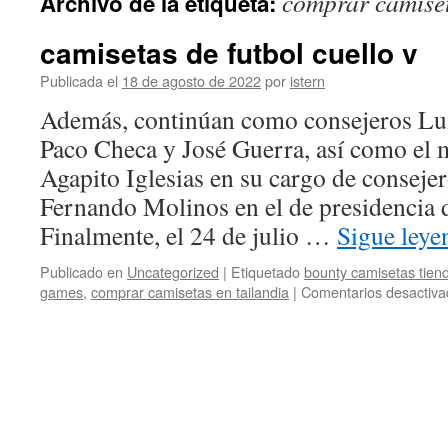
comprar camiset
Archivo de la etiqueta:
contenido
camisetas de futbol cuello v
Publicada el
18 de agosto de 2022
por
istern
Además, continúan como consejeros Lui
Paco Checa y José Guerra, así como el 
Agapito Iglesias en su cargo de conseje
Fernando Molinos en el de presidencia d
Finalmente, el 24 de julio …
Sigue ley
Publicado en
Uncategorized
|
Etiquetado
bounty camisetas tien
games
,
comprar camisetas en tailandia
|
Comentarios desactiva