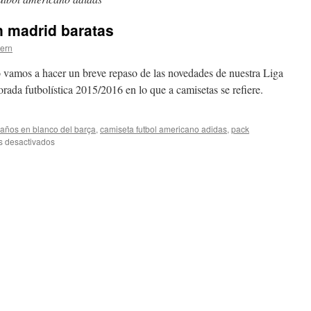
n madrid baratas
tern
o vamos a hacer un breve repaso de las novedades de nuestra Liga
rada futbolística 2015/2016 en lo que a camisetas se refiere.
años en blanco del barça
,
camiseta futbol americano adidas
,
pack
en
s desactivados
camisetas
de
futbol
en
madrid
baratas