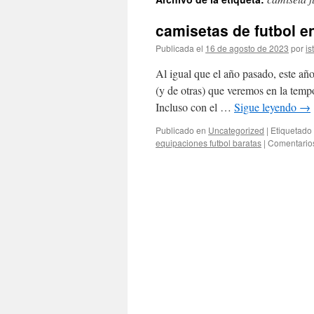
contenido
camisetas de futbol e
Publicada el
16 de agosto de 2023
por
is
Al igual que el año pasado, este añ
(y de otras) que veremos en la tempo
Incluso con el …
Sigue leyendo
→
Publicado en
Uncategorized
|
Etiquetado
equipaciones futbol baratas
|
Comentario