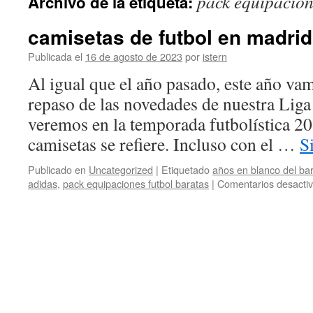
pack equipacion
Archivo de la etiqueta:
contenido
camisetas de futbol en madrid
Publicada el
16 de agosto de 2023
por
istern
Al igual que el año pasado, este año va
repaso de las novedades de nuestra Liga 
veremos en la temporada futbolística 2
camisetas se refiere. Incluso con el …
S
Publicado en
Uncategorized
|
Etiquetado
años en blanco del ba
adidas
,
pack equipaciones futbol baratas
|
Comentarios desacti