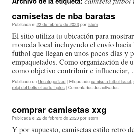
camiseta futbol 
Archivo de la etiqueta:
contenido
camisetas de nba baratas
Publicada el
22 de febrero de 2023
por
istern
El sitio utiliza tu ubicación para mostrar
moneda local incluyendo el envío hacia
futbol que llegan en unos pocos días y 
empaquetados. Como organización de u
como objetivo contribuir e influenciar
Publicado en
Uncategorized
|
Etiquetado
camiseta futbol israel
,
en
reloj del betis el corte ingles
|
Comentarios desactivados
camiset
de
nba
comprar camisetas xxg
baratas
Publicada el
22 de febrero de 2023
por
istern
Y por supuesto, camisetas estilo retro 