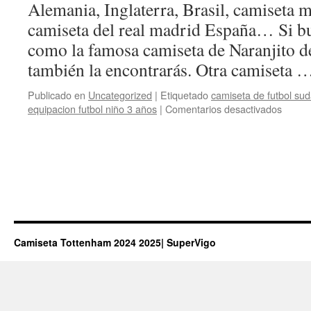
Alemania, Inglaterra, Brasil, camiseta 
camiseta del real madrid España… Si bu
como la famosa camiseta de Naranjito d
también la encontrarás. Otra camiseta
Publicado en
Uncategorized
|
Etiquetado
camiseta de futbol sud
en
equipacion futbol niño 3 años
|
Comentarios desactivados
compr
camise
xxg
Camiseta Tottenham 2024 2025| SuperVigo