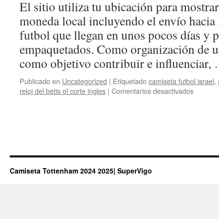
El sitio utiliza tu ubicación para mostrar
moneda local incluyendo el envío hacia
futbol que llegan en unos pocos días y 
empaquetados. Como organización de u
como objetivo contribuir e influenciar
Publicado en
Uncategorized
|
Etiquetado
camiseta futbol israel
,
en
reloj del betis el corte ingles
|
Comentarios desactivados
camiset
de
nba
baratas
Camiseta Tottenham 2024 2025| SuperVigo