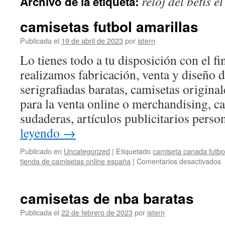
reloj del betis e
Archivo de la etiqueta:
contenido
camisetas futbol amarillas
Publicada el
19 de abril de 2023
por
istern
Lo tienes todo a tu disposición con el fi
realizamos fabricación, venta y diseño 
serigrafiadas baratas, camisetas originale
para la venta online o merchandising, c
sudaderas, artículos publicitarios pers
leyendo
→
Publicado en
Uncategorized
|
Etiquetado
camiseta canada futbo
e
tienda de camisetas online españa
|
Comentarios desactivados
c
f
a
camisetas de nba baratas
Publicada el
22 de febrero de 2023
por
istern