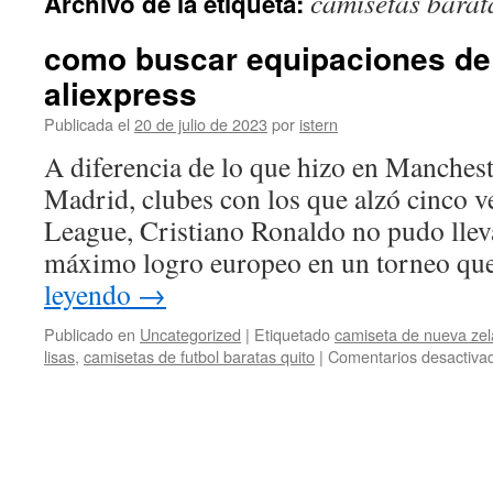
camisetas barata
Archivo de la etiqueta:
contenido
como buscar equipaciones de 
aliexpress
Publicada el
20 de julio de 2023
por
istern
A diferencia de lo que hizo en Manchest
Madrid, clubes con los que alzó cinco 
League, Cristiano Ronaldo no pudo lleva
máximo logro europeo en un torneo qu
leyendo
→
Publicado en
Uncategorized
|
Etiquetado
camiseta de nueva zel
lisas
,
camisetas de futbol baratas quito
|
Comentarios desactiva