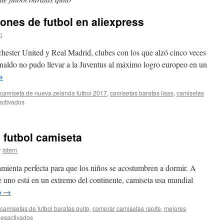
nes de futbol en aliexpress
n
hester United y Real Madrid, clubes con los que alzó cinco veces
aldo no pudo llevar a la Juventus al máximo logro europeo en un
→
camiseta de nueva zelanda futbol 2017
,
camisetas baratas lisas
,
camisetas
en
activados
como
buscar
equipaciones
 futbol camiseta
de
futbol
r
istern
en
aliexpress
amienta perfecta para que los niños se acostumbren a dormir. A
ue uno está en un extremo del continente, camiseta usa mundial
o
→
camisetas de futbol baratas quito
,
comprar camisetas rapife
,
mejores
en
esactivados