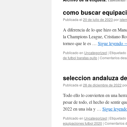
contenido
como buscar equipacio
Publicada el
20 de julio de 2023
por
ister
A diferencia de lo que hizo en Manc
la Champions League, Cristiano Ron
torneo que le es …
Sigue leyendo
Publicado en
Uncategorized
|
Etiquetado
de futbol baratas quito
|
Comentarios des
seleccion andaluza de
Publicada el
28 de diciembre de 2022
po
Todo ello lo convierten en una herr
pesar de todo, el hecho de sentir q
2022 en una isla y …
Sigue leyend
Publicado en
Uncategorized
|
Etiquetado
equipaciones futbol 2020
|
Comentarios d