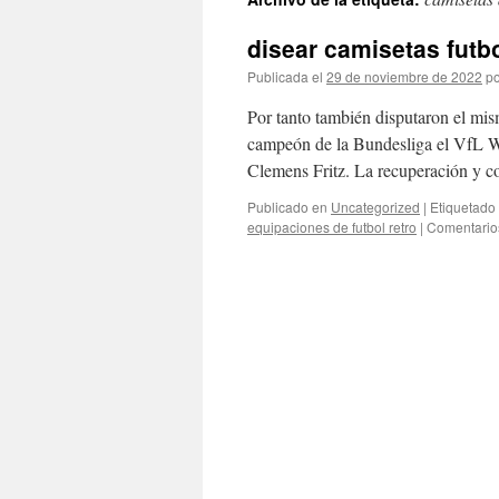
contenido
disear camisetas futbo
Publicada el
29 de noviembre de 2022
po
Por tanto también disputaron el mi
campeón de la Bundesliga el VfL W
Clemens Fritz. La recuperación y c
Publicado en
Uncategorized
|
Etiquetado
equipaciones de futbol retro
|
Comentario