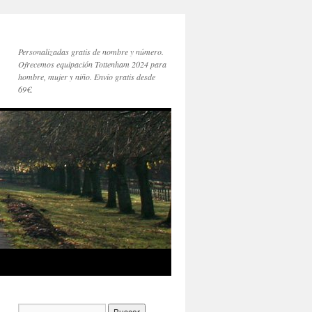
Personalizadas gratis de nombre y número.
Ofrecemos equipación Tottenham 2024 para
hombre, mujer y niño. Envío gratis desde
69€.