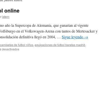
l online
r
istern
smo año la Supercopa de Alemania, que ganarían al vigente
olfsburgo en el Volkswagen-Arena con tantos de Mertesacker y
onsolidación definitiva llegó en 2004, …
Sigue leyendo
→
camisetas de futbol niños
,
equipaciones de futbol baratas madrid
,
en
s desactivados
disear
camisetas
futbol
online