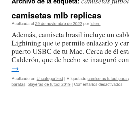
camisetas futbo
Archivo de la etiqueta:
contenido
camisetas mlb replicas
Publicada el
29 de noviembre de 2022
por
istern
Además, camiseta brasil incluye un cab
Lightning que te permite enlazarlo y car
puerto USBC de tu Mac. Cerca de él esta
Calderón, que de hecho se inauguró co
→
Publicado en
Uncategorized
|
Etiquetado
camisetas futbol para 
en
baratas
,
playeras de futbol 2019
|
Comentarios desactivados
cam
mlb
rep