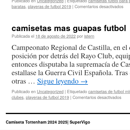
Publicado en
Uncategorized
|
Etiquetado
camisetas futbol para 
en
baratas
,
playeras de futbol 2019
|
Comentarios desactivados
cam
mlb
rep
camisetas mas guapas futbol
Publicada el
18 de agosto de 2022
por
istern
Campeonato Regional de Castilla, en el q
posición por detrás del Rayo Club, equi
entonces disputaba la supremacía de Cas
estallase la Guerra Civil Española. Tras
otras …
Sigue leyendo
→
Publicado en
Uncategorized
|
Etiquetado
camisetas de futbol ml
en
clubes
,
playeras de futbol 2019
|
Comentarios desactivados
cami
mas
gua
futbo
Camiseta Tottenham 2024 2025| SuperVigo