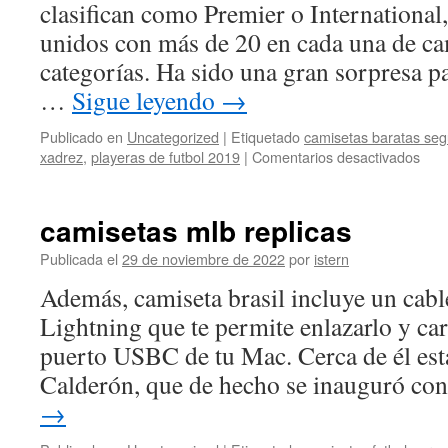
clasifican como Premier o International
unidos con más de 20 en cada una de ca
categorías. Ha sido una gran sorpresa pa
…
Sigue leyendo
→
Publicado en
Uncategorized
|
Etiquetado
camisetas baratas se
en
xadrez
,
playeras de futbol 2019
|
Comentarios desactivados
cami
de
futb
camisetas mlb replicas
curi
Publicada el
29 de noviembre de 2022
por
istern
Además, camiseta brasil incluye un cab
Lightning que te permite enlazarlo y car
puerto USBC de tu Mac. Cerca de él esta
Calderón, que de hecho se inauguró co
→