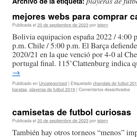
playeras de fut
Archivo de la etiqueta:
contenido
mejores webs para comprar ca
Publicada el
20 de septiembre de 2023
por
istern
Bolivia equipacion españa 2022 / 4:00 p
p.m. Chile / 5:00 p.m. El Barça defiende 
2020/21 en la que venció por 4-0 al Che
portugal final. 115’Clattenburg indica
→
Publicado en
Uncategorized
|
Etiquetado
chandals de futbol 20
en
baratas
,
playeras de futbol 2019
|
Comentarios desactivados
mej
we
par
camisetas de futbol curiosas
com
cam
Publicada el
20 de septiembre de 2023
por
istern
futb
También hay otros torneos “menos” imp