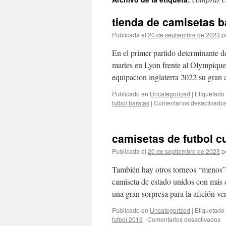
contenido
tienda de camisetas b
Publicada el
20 de septiembre de 2023
p
En el primer partido determinante d
martes en Lyon frente al Olympique
equipacion inglaterra 2022 su gran
Publicado en
Uncategorized
|
Etiquetado
futbol baratas
|
Comentarios desactivado
camisetas de futbol c
Publicada el
20 de septiembre de 2023
p
También hay otros torneos “menos” 
camiseta de estado unidos con más d
una gran sorpresa para la afición 
Publicado en
Uncategorized
|
Etiquetado
e
futbol 2019
|
Comentarios desactivados