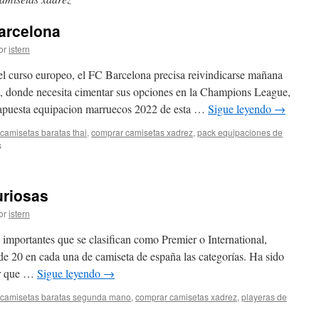
arcelona
or
istern
el curso europeo, el FC Barcelona precisa reivindicarse mañana
, donde necesita cimentar sus opciones en la Champions League,
 apuesta equipacion marruecos 2022 de esta …
Sigue leyendo
→
camisetas baratas thai
,
comprar camisetas xadrez
,
pack equipaciones de
en
s
tienda
de
camisetas
uriosas
barcelona
or
istern
importantes que se clasifican como Premier o International,
e 20 en cada una de camiseta de españa las categorías. Ha sido
ver que …
Sigue leyendo
→
camisetas baratas segunda mano
,
comprar camisetas xadrez
,
playeras de
n