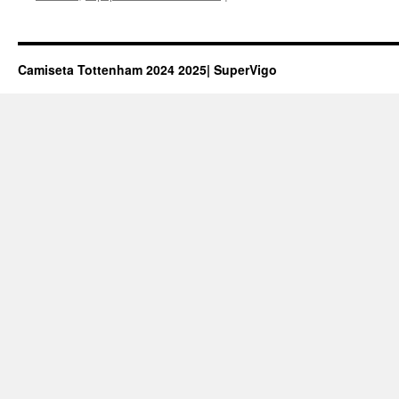
ca
fut
ca
zo
Camiseta Tottenham 2024 2025| SuperVigo
sur