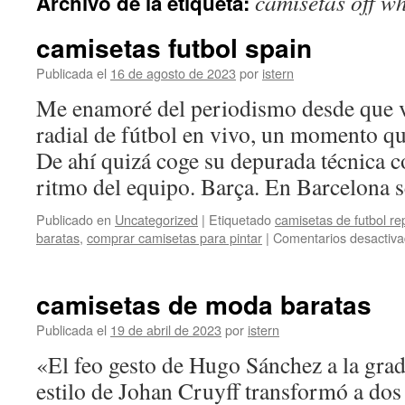
camisetas off wh
Archivo de la etiqueta:
contenido
camisetas futbol spain
Publicada el
16 de agosto de 2023
por
istern
Me enamoré del periodismo desde que v
radial de fútbol en vivo, un momento q
De ahí quizá coge su depurada técnica c
ritmo del equipo. Barça. En Barcelona
Publicado en
Uncategorized
|
Etiquetado
camisetas de futbol re
baratas
,
comprar camisetas para pintar
|
Comentarios desactiv
camisetas de moda baratas
Publicada el
19 de abril de 2023
por
istern
«El feo gesto de Hugo Sánchez a la gr
estilo de Johan Cruyff transformó a dos