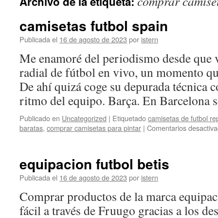
comprar camiset
Archivo de la etiqueta:
contenido
camisetas futbol spain
Publicada el
16 de agosto de 2023
por
istern
Me enamoré del periodismo desde que v
radial de fútbol en vivo, un momento q
De ahí quizá coge su depurada técnica c
ritmo del equipo. Barça. En Barcelona
Publicado en
Uncategorized
|
Etiquetado
camisetas de futbol re
baratas
,
comprar camisetas para pintar
|
Comentarios desactiv
equipacion futbol betis
Publicada el
16 de agosto de 2023
por
istern
Comprar productos de la marca equipac
fácil a través de Fruugo gracias a los 