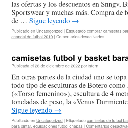
las ofertas y los descuentos en Snngv, B
Sportswear y muchas más. Compra de f
de …
Sigue leyendo
→
Publicado en
Uncategorized
|
Etiquetado
comprar camisetas par
en
chandal de futbol 2019
|
Comentarios desactivados
equipacion
futbol
betis
camisetas futbol y basket bar
Publicada el
28 de diciembre de 2022
por
istern
En otras partes de la ciudad uno se top
todo tipo de esculturas de Botero como
(«Torso femenino»), escultura de 4 metr
toneladas de peso, la «Venus Durmien
Sigue leyendo
→
Publicado en
Uncategorized
|
Etiquetado
camisetas de futbol ba
para pintar
,
equipaciones futbol chapas
|
Comentarios desactiva