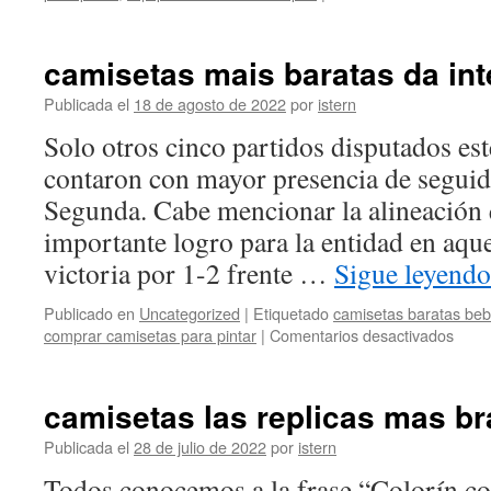
camisetas mais baratas da int
Publicada el
18 de agosto de 2022
por
istern
Solo otros cinco partidos disputados es
contaron con mayor presencia de seguid
Segunda. Cabe mencionar la alineación 
importante logro para la entidad en aqu
victoria por 1-2 frente …
Sigue leyend
Publicado en
Uncategorized
|
Etiquetado
camisetas baratas be
en
comprar camisetas para pintar
|
Comentarios desactivados
cami
mais
barat
camisetas las replicas mas b
da
inter
Publicada el
28 de julio de 2022
por
istern
Todos conocemos a la frase “Colorín c