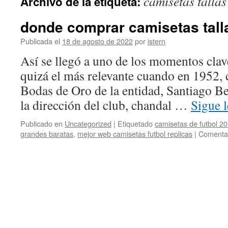
camisetas talla
Archivo de la etiqueta:
contenido
donde comprar camisetas talla
Publicada el
18 de agosto de 2022
por
istern
Así se llegó a uno de los momentos clav
quizá el más relevante cuando en 1952, 
Bodas de Oro de la entidad, Santiago Be
la dirección del club, chandal …
Sigue 
Publicado en
Uncategorized
|
Etiquetado
camisetas de futbol 20
grandes baratas
,
mejor web camisetas futbol replicas
|
Comentar