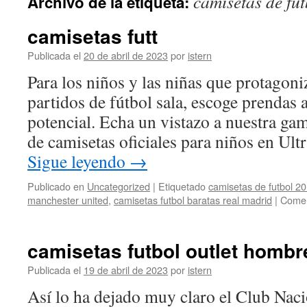
camisetas de fut
Archivo de la etiqueta:
contenido
camisetas futt
Publicada el
20 de abril de 2023
por
istern
Para los niños y las niñas que protagoni
partidos de fútbol sala, escoge prendas a
potencial. Echa un vistazo a nuestra ga
de camisetas oficiales para niños en Ult
Sigue leyendo
→
Publicado en
Uncategorized
|
Etiquetado
camisetas de futbol 20
manchester united
,
camisetas futbol baratas real madrid
|
Comen
camisetas futbol outlet hombr
Publicada el
19 de abril de 2023
por
istern
Así lo ha dejado muy claro el Club Naci