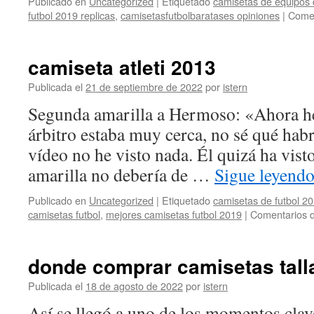
Publicado en
Uncategorized
|
Etiquetado
camisetas de equipos 
futbol 2019 replicas
,
camisetasfutbolbaratases opiniones
|
Comen
camiseta atleti 2013
Publicada el
21 de septiembre de 2022
por
istern
Segunda amarilla a Hermoso: «Ahora he 
árbitro estaba muy cerca, no sé qué habrá
vídeo no he visto nada. Él quizá ha vist
amarilla no debería de …
Sigue leyend
Publicado en
Uncategorized
|
Etiquetado
camisetas de futbol 20
camisetas futbol
,
mejores camisetas futbol 2019
|
Comentarios d
donde comprar camisetas talla
Publicada el
18 de agosto de 2022
por
istern
Así se llegó a uno de los momentos clav