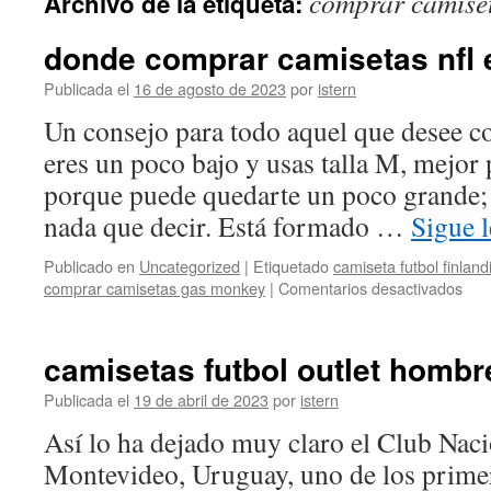
comprar camise
Archivo de la etiqueta:
contenido
donde comprar camisetas nfl 
Publicada el
16 de agosto de 2023
por
istern
Un consejo para todo aquel que desee co
eres un poco bajo y usas talla M, mejor p
porque puede quedarte un poco grande; 
nada que decir. Está formado …
Sigue 
Publicado en
Uncategorized
|
Etiquetado
camiseta futbol finland
en
comprar camisetas gas monkey
|
Comentarios desactivados
don
com
cam
camisetas futbol outlet hombr
nfl
en
Publicada el
19 de abril de 2023
por
istern
mad
Así lo ha dejado muy claro el Club Naci
Montevideo, Uruguay, uno de los prime