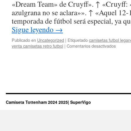
«Dream Team» de Cruyff». ↑ «Cruyff: «
azulgrana no se aclara»». ↑ «Aquel 12-
temporada de fútbol será especial, ya qu
Sigue leyendo
→
Publicado en
Uncategorized
|
Etiquetado
camisetas futbol legan
en
venta camisetas retro futbol
|
Comentarios desactivados
ropa
barata
madrid
Camiseta Tottenham 2024 2025| SuperVigo