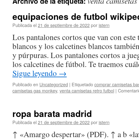
venta camisetas 
Archivo de la etiqueta:
contenido
equipaciones de futbol wikipe
Publicada el
21 de septiembre de 2022
por
istern
Los pantalones cortos que van con este t
blancos y los calcetines blancos también
y púrpuras. Los pantalones cortos a ju
los calcetines de fútbol. Te traemos cuá
Sigue leyendo
→
Publicado en
Uncategorized
|
Etiquetado
comprar camisetas bas
camisetas gas monkey
,
venta camisetas retro futbol
|
Comentari
ropa barata madrid
Publicada el
21 de septiembre de 2022
por
istern
↑ «Amargo despertar» (PDF). ↑ a b «la