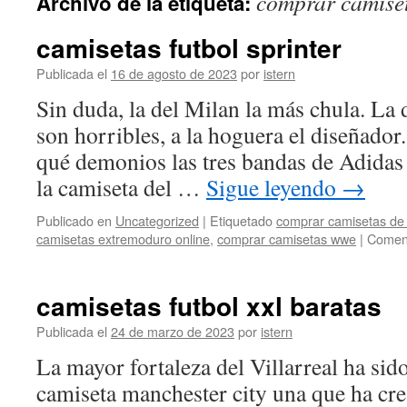
comprar camiset
Archivo de la etiqueta:
contenido
camisetas futbol sprinter
Publicada el
16 de agosto de 2023
por
istern
Sin duda, la del Milan la más chula. La 
son horribles, a la hoguera el diseñador
qué demonios las tres bandas de Adidas
la camiseta del …
Sigue leyendo
→
Publicado en
Uncategorized
|
Etiquetado
comprar camisetas de f
camisetas extremoduro online
,
comprar camisetas wwe
|
Coment
camisetas futbol xxl baratas
Publicada el
24 de marzo de 2023
por
istern
La mayor fortaleza del Villarreal ha sid
camiseta manchester city una que ha cr