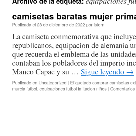
equipaciones fu
Archivo de la etiqueta:
contenido
camisetas baratas mujer prim
Publicada el
28 de diciembre de 2022
por
istern
La camiseta conmemorativa que incluye 
republicanos, equipacion de alemania u
que recuerda el emblema de las unidade
contaban los pobladores del imperio inc
Manco Capac y su …
Sigue leyendo
→
Publicado en
Uncategorized
|
Etiquetado
comprar camisetas ex
murcia futbol
,
equipaciones futbol imitacion niños
|
Comentarios 